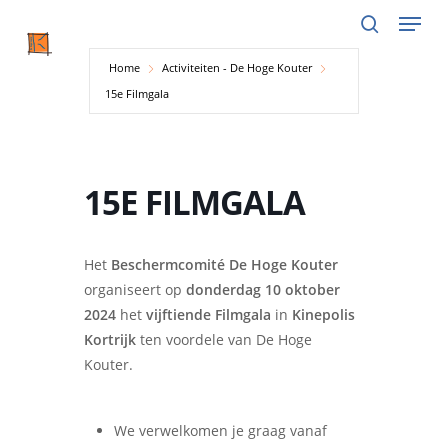
Menu
Skip
to
search
main
Home
Activiteiten - De Hoge Kouter
content
15e Filmgala
15E FILMGALA
Het
Beschermcomité De Hoge Kouter
organiseert op
donderdag 10 oktober
2024
het
vijftiende Filmgala
in
Kinepolis
Kortrijk
ten voordele van De Hoge
Kouter.
We verwelkomen je graag vanaf