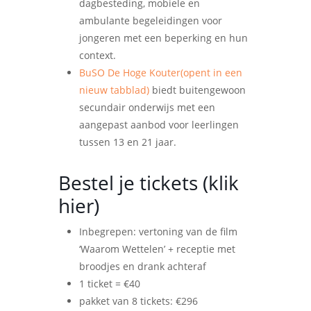
dagbesteding, mobiele en
ambulante begeleidingen voor
jongeren met een beperking en hun
context.
BuSO De Hoge Kouter
(opent in een
nieuw tabblad)
biedt buitengewoon
secundair onderwijs met een
aangepast aanbod voor leerlingen
tussen 13 en 21 jaar.
Bestel je tickets (
klik
hier
)
Inbegrepen: vertoning van de film
‘Waarom Wettelen’ + receptie met
broodjes en drank achteraf
1 ticket = €40
pakket van 8 tickets: €296