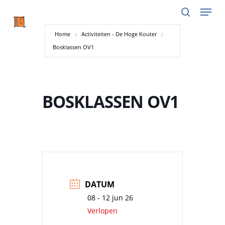
Menu
Skip
to
search
main
Home
Activiteiten - De Hoge Kouter
content
Bosklassen OV1
BOSKLASSEN OV1
DATUM
08 - 12 jun 26
Verlopen