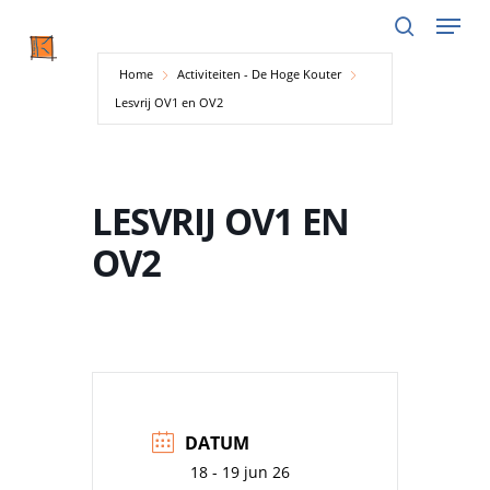
Menu
Skip
to
search
main
Home
Activiteiten - De Hoge Kouter
content
Lesvrij OV1 en OV2
LESVRIJ OV1 EN
OV2
DATUM
18 - 19 jun 26