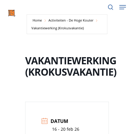
Menu
Skip
to
search
main
Home
Activiteiten - De Hoge Kouter
content
Vakantiewerking (Krokusvakantie)
VAKANTIEWERKING
(KROKUSVAKANTIE)
DATUM
16 - 20 feb 26