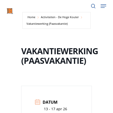
Menu
Skip
to
search
main
Home
Activiteiten - De Hoge Kouter
content
Vakantiewerking (Paasvakantie)
VAKANTIEWERKING
(PAASVAKANTIE)
DATUM
13 - 17 apr 26