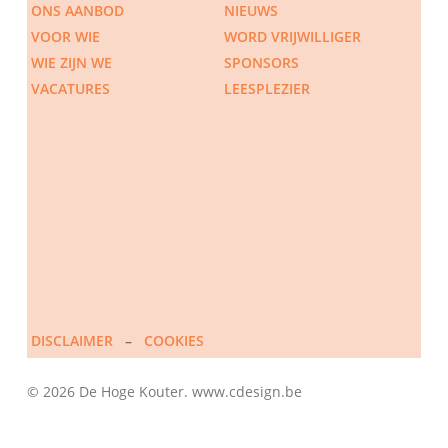
ONS AANBOD
NIEUWS
VOOR WIE
WORD VRIJWILLIGER
WIE ZIJN WE
SPONSORS
VACATURES
LEESPLEZIER
DISCLAIMER
–
COOKIES
© 2026 De Hoge Kouter. www.cdesign.be