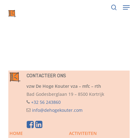
Menu
Skip
to
search
main
content
CONTACTEER ONS
vzw De Hoge Kouter vza – mfc – rth
Bad Godesberglaan 19 – 8500 Kortrijk
+32 56 243860
info@dehogekouter.com
HOME
ACTIVITEITEN